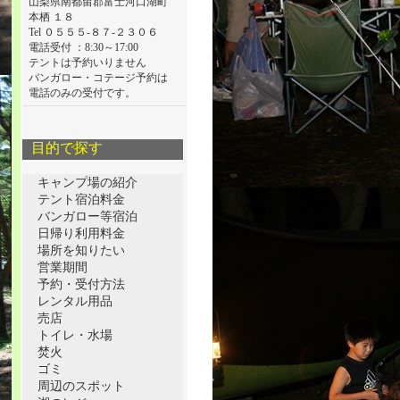
山梨県南都留郡富士河口湖町
本栖 １８
Tel ０５５５-８７-２３０６
電話受付 ：8:30～17:00
テントは予約いりません
バンガロー・コテージ予約は
電話のみの受付です。
目的で探す
キャンプ場の紹介
テント宿泊料金
バンガロー等宿泊
日帰り利用料金
場所を知りたい
営業期間
予約・受付方法
レンタル用品
売店
トイレ・水場
焚火
ゴミ
周辺のスポット